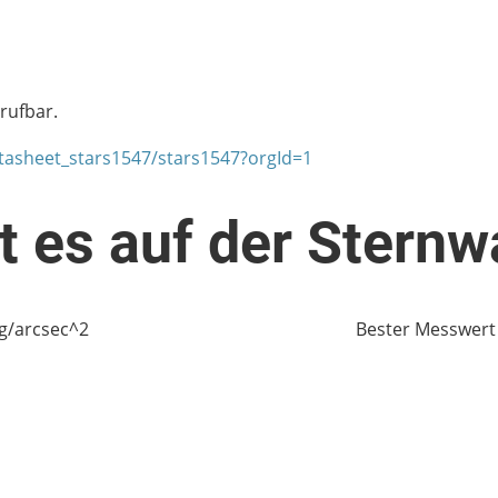
rufbar.
atasheet_stars1547/stars1547?orgId=1
t es auf der Sternw
Nacht in mag/arcsec^2 Bester Messwert ohne